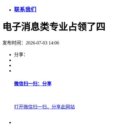
联系我们
电子消息类专业占领了四
发布时间：2026-07-03 14:06
分享：
微信扫一扫：分享
打开微信扫一扫，分享此网站