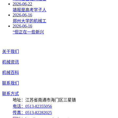
2026-06-22
填报是高考学子人
2026-06-16
郑州大学的机械工
2026-06-16
“但正在一些新兴
关于我们
机械资讯
机械百科
联系我们
联系方式
地址：江苏省南通市海门区三星镇
电话：0513-82355056
传真：0513-82282025