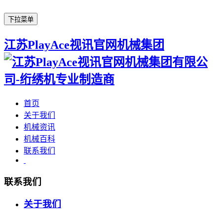
下拉菜单
江苏PlayAce视讯官网机械集团
首页
关于我们
机械资讯
机械百科
联系我们
联系我们
关于我们