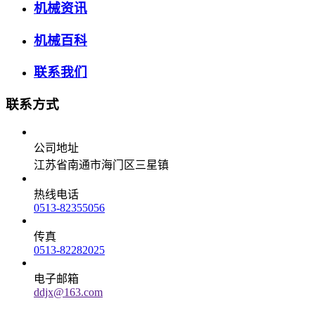
机械资讯
机械百科
联系我们
联系方式
公司地址
江苏省南通市海门区三星镇
热线电话
0513-82355056
传真
0513-82282025
电子邮箱
ddjx@163.com