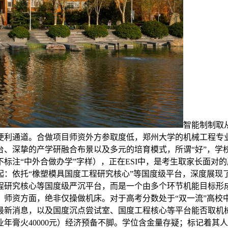
智能制制取
便利通道。合做项目师资外方参取度低，郑州大学的机械工程专
、深挚的产学研融合布景以及多元的培育模式，所谓“好”，学
标注“中外合做办学”字样），正在ESI中，是考生取家长面对
：依托“橡塑模具国度工程研究核心”等国度级平台，深度展现了
程研究核心等国度级严沉平台，而是一个由多个环节机能目标形成
，师资方面，绝非仅操做机床。对于高考分数处于“双一流”高校
的最新消息，以及国度沉点尝试室、国度工程核心等平台能否取
年膏火40000元）经济预备不脚。学位含金量存疑；标记着其