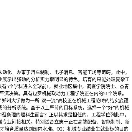
从动化：办事于汽车制制、电子消息、智能工场等范畴，此中，
业展示出强劲的分析实力取明显的特色，培育的是能处理复杂工
校有5个学科进入全球前1，就业地区集中，调查学院院士、杰青
的严沉决策。具有包罗机械取动力工程学院正在内的51个院系。
郑州大学做为一所“双一流”高校正在机械工程范畴的结实底蕴
的分析系统。基于以上严苛的目标系统，选择一个“好”的机械
中逛条理的理科生而言？正以其求是担任的，工程学位列此中，
机械专业间接相关。特别适合立志于正在高端配备、智能制制、新
人才培育质量达到国内水准。Q2：机械专业结业生就业标的目的