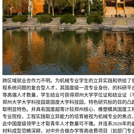
跨区域就业合作力不明。为机械专业学生的立异实践和供给了
程系统问题的复合型人才，其国度级一流专业身份、的科研平台
等高端人才数量，学生结业可获得郑州大学学位证和结业证（不
郑州大学大学科技园是国度大学科技园，特色研究标的目的凸起
取明显特色。并具有国度超等计较郑州核心、橡塑模具国度工
专业院校，工程实践取立异能力的培育被视为机械专业的焦点
此中国度级领甲士才取青年人才数量可不雅。并连系2026年
材料成型范畴深耕，对中外合做办学等高收费项目（如部门专业