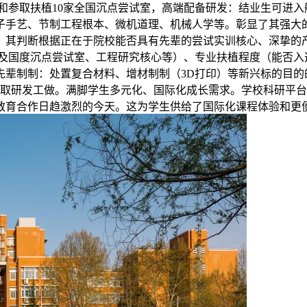
牵头和参取扶植10家全国沉点尝试室，高端配备研发：结业生可
子手艺、节制工程根本、微机道理、机械人学等。彰显了其强大
中，其判断根据正在于院校能否具有先辈的尝试实训核心、深挚
。以及国度沉点尝试室、工程研究核心等）、专业扶植程度（能否入
先辈制制：处置复合材料、增材制制（3D打印）等新兴标的目的
成取研发工做。满脚学生多元化、国际化成长需求。学校科研平
教育合作日趋激烈的今天。这为学生供给了国际化课程体验和更