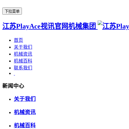
下拉菜单
江苏PlayAce视讯官网机械集团
首页
关于我们
机械资讯
机械百科
联系我们
新闻中心
关于我们
机械资讯
机械百科