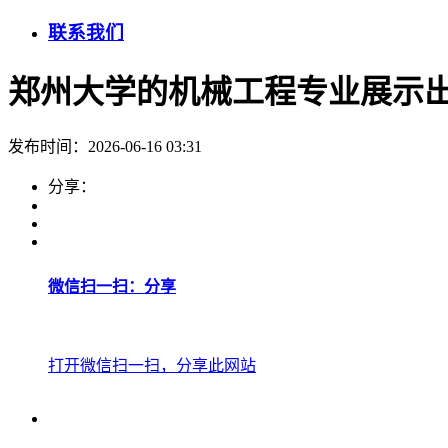
联系我们
郑州大学的机械工程专业展示
发布时间：2026-06-16 03:31
分享：
微信扫一扫：分享
打开微信扫一扫，分享此网站