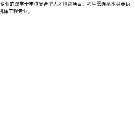
等专业的双学士学位复合型人才培育项目，考生需连系本身英语
机械工程专业。