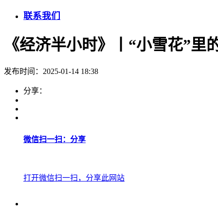
联系我们
《经济半小时》丨“小雪花”里的
发布时间：2025-01-14 18:38
分享：
微信扫一扫：分享
打开微信扫一扫，分享此网站