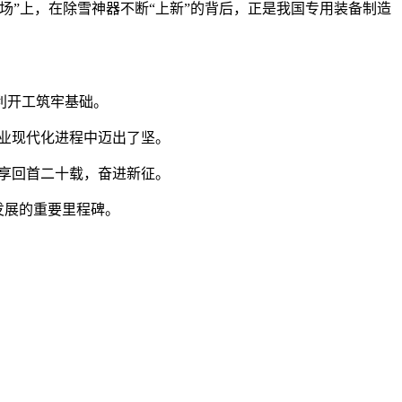
”上，在除雪神器不断“上新”的背后，正是我国专用装备制造
利开工筑牢基础。
林业现代化进程中迈出了坚。
分享回首二十载，奋进新征。
发展的重要里程碑。