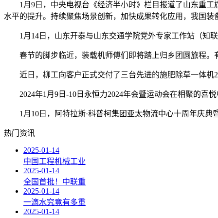
1月9日，中央电视台《经济半小时》栏目报道了山东重工旗
水平的提升。持续聚焦场景创新，加快成果转化应用，我国装
1月14日，山东开泰与山东交通学院党外专家工作站（知联
春节的脚步临近，装载机师傅们即将踏上归乡团圆旅程。有
近日，柳工向客户正式交付了三台先进的施肥除草一体机2F-
2024年1月9日-10日永恒力2024年会暨运动会在相聚
1月10日，阿特拉斯·科普柯集团亚太物流中心十周年庆典
热门资讯
2025-01-14
中国工程机械工业
2025-01-14
全国首批！中联重
2025-01-14
一滴水究竟有多重
2025-01-14