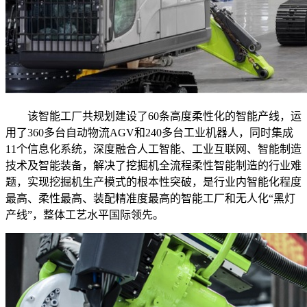
该智能工厂共规划建设了60条高度柔性化的智能产线，运
用了360多台自动物流AGV和240多台工业机器人，同时集成
11个信息化系统，深度融合人工智能、工业互联网、智能制造
技术及智能装备，解决了挖掘机全流程柔性智能制造的行业难
题，实现挖掘机生产模式的根本性突破，是行业内智能化程度
最高、柔性最高、装配精准度最高的智能工厂和无人化“黑灯
产线”，整体工艺水平国际领先。