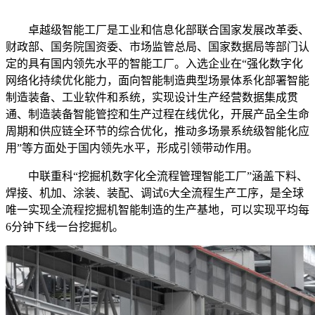
卓越级智能工厂是工业和信息化部联合国家发展改革委、
财政部、国务院国资委、市场监管总局、国家数据局等部门认
定的具有国内领先水平的智能工厂。入选企业在“强化数字化
网络化持续优化能力，面向智能制造典型场景体系化部署智能
制造装备、工业软件和系统，实现设计生产经营数据集成贯
通、制造装备智能管控和生产过程在线优化，开展产品全生命
周期和供应链全环节的综合优化，推动多场景系统级智能化应
用”等方面处于国内领先水平，形成引领带动作用。
中联重科“挖掘机数字化全流程管理智能工厂”涵盖下料、
焊接、机加、涂装、装配、调试6大全流程生产工序，是全球
唯一实现全流程挖掘机智能制造的生产基地，可以实现平均每
6分钟下线一台挖掘机。