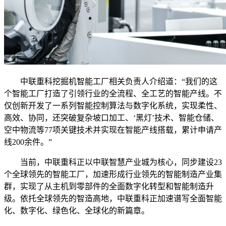
中联重科挖掘机智能工厂相关负责人介绍道：“我们的这
个智能工厂打造了引领行业的全流程、全工艺的智能产线。不
仅创新开发了一系列智能控制算法与数字化系统，实现柔性、
高效、协同，还突破复杂坡口加工、‘黑灯’技术、智能仓储、
空中物流等77项关键技术并实现在智能产线搭载，累计申请产
线200余件。”
当前，中联重科正以中联智慧产业城为核心，同步建设23
个全球领先的智能工厂，加速形成行业领先的智能制造产业集
群，实现了从主机到零部件的全面数字化转型和智能制造升
级。依托全球领先的智造高地，中联重科正加速谱写全面智能
化、数字化、绿色化、全球化的新篇章。