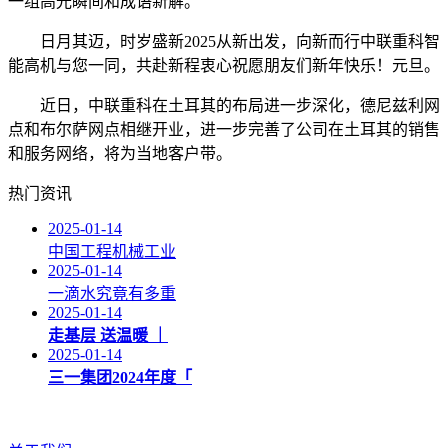
一组高光瞬间和成语新解。
日月其迈，时岁盛新2025从新出发，向新而行中联重科智
能高机与您一同，共赴新程衷心祝愿朋友们新年快乐！元旦。
近日，中联重科在土耳其的布局进一步深化，德尼兹利网
点和布尔萨网点相继开业，进一步完善了公司在土耳其的销售
和服务网络，将为当地客户带。
热门资讯
2025-01-14
中国工程机械工业
2025-01-14
一滴水究竟有多重
2025-01-14
走基层 送温暖 ｜
2025-01-14
三一集团2024年度「