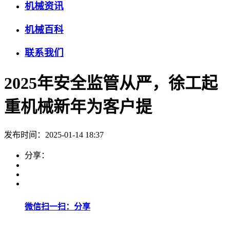
机械资讯
机械百科
联系我们
2025年安全监管从严，徐工起
重机械新年为客户提
发布时间：2025-01-14 18:37
分享：
微信扫一扫：分享