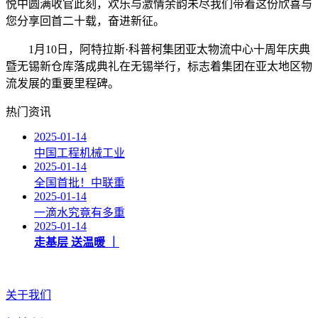
悦中圆满收官此刻，欢乐与激情余韵未尽我们带着这份欣喜与
您分享回首二十载，奋进新征。
1月10日，阿特拉斯·科普柯集团亚太物流中心十周年庆典
暨无锡新仓库落成典礼在无锡举行，标志着集团在亚太地区物
流发展的重要里程碑。
热门资讯
2025-01-14
中国工程机械工业
2025-01-14
全国首批！中联重
2025-01-14
一滴水究竟有多重
2025-01-14
走基层 送温暖 ｜
关于我们