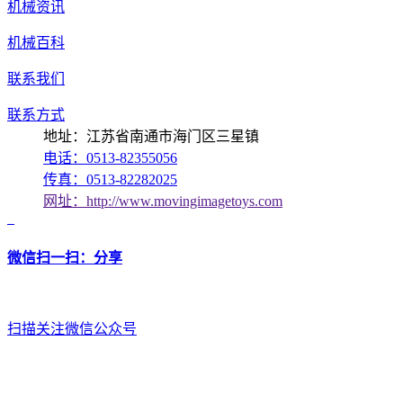
机械资讯
机械百科
联系我们
联系方式
地址：江苏省南通市海门区三星镇
电话：0513-82355056
传真：0513-82282025
网址：http://www.movingimagetoys.com
微信扫一扫：分享
扫描关注微信公众号