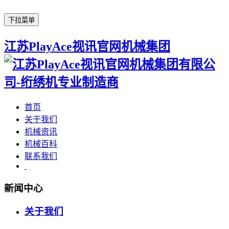
下拉菜单
江苏PlayAce视讯官网机械集团
首页
关于我们
机械资讯
机械百科
联系我们
新闻中心
关于我们