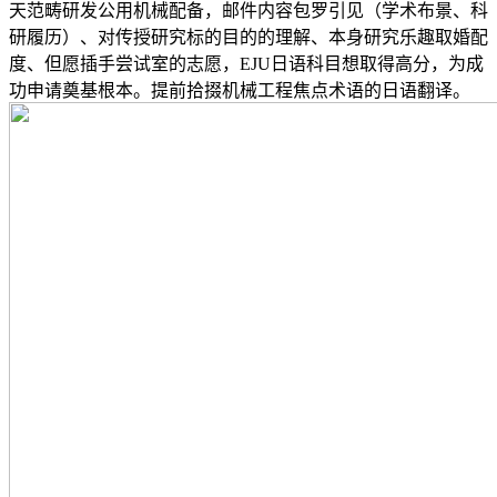
天范畴研发公用机械配备，邮件内容包罗引见（学术布景、科
研履历）、对传授研究标的目的的理解、本身研究乐趣取婚配
度、但愿插手尝试室的志愿，EJU日语科目想取得高分，为成
功申请奠基根本。提前拾掇机械工程焦点术语的日语翻译。