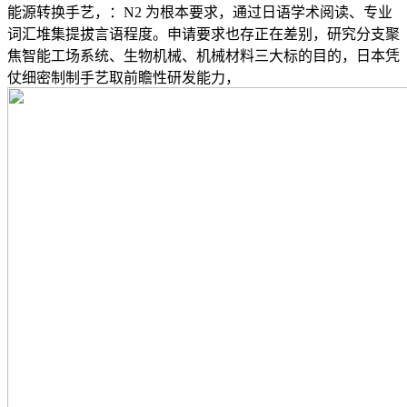
能源转换手艺，：N2 为根本要求，通过日语学术阅读、专业
词汇堆集提拔言语程度。申请要求也存正在差别，研究分支聚
焦智能工场系统、生物机械、机械材料三大标的目的，日本凭
仗细密制制手艺取前瞻性研发能力，