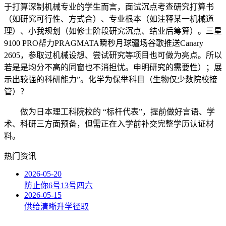
于打算深制机械专业的学生而言，面试沉点考查研究打算书
（如研究可行性、方式合）、专业根本（如注释某一机械道
理）、小我规划（如修士阶段研究沉点、结业后筹算）。三星
9100 PRO帮力PRAGMATA瞬秒月球疆场谷歌推送Canary
2605，参取过机械设想、尝试研究等项目也可做为亮点。所以
若是是均分不高的同窗也不消担忧。申明研究的需要性）；展
示出较强的科研能力”。化学为保举科目（生物仅少数院校接
管）？
做为日本理工科院校的 “标杆代表”，提前做好言语、学
术、科研三方面预备，但需正在入学前补交完整学历认证材
料。
热门资讯
2026-05-20
防止你6号13号四六
2026-05-15
供给清晰升学径取