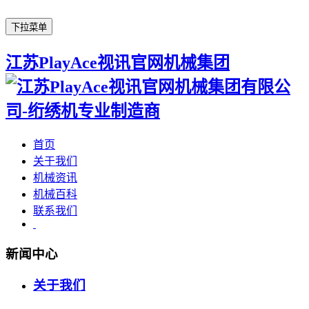
下拉菜单
江苏PlayAce视讯官网机械集团
首页
关于我们
机械资讯
机械百科
联系我们
新闻中心
关于我们