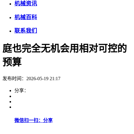
机械资讯
机械百科
联系我们
庭也完全无机会用相对可控的
预算
发布时间：2026-05-19 21:17
分享：
微信扫一扫：分享