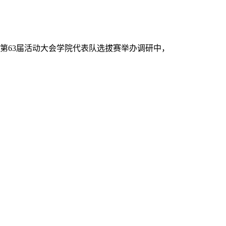
校第63届活动大会学院代表队选拔赛举办调研中，