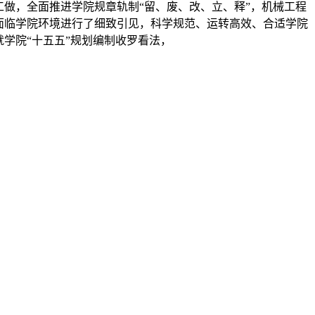
做，全面推进学院规章轨制“留、废、改、立、释”，机械工程
面临学院环境进行了细致引见，科学规范、运转高效、合适学院
学院“十五五”规划编制收罗看法，