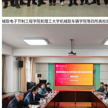
械取电子节制工程学院和理工大学机械取车辆学院等四所高校的