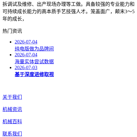
拆调试及维修、出产现场办理等工做。具备较强的专业能力和
可持续成长能力的高本质手艺技强人才。笼盖面广，颠末3～5
年的成长，
热门资讯
2026-07-04
纯电版做为品牌间
2026-07-04
海量实体尝试数据
2026-07-03
基于深度进修取视
关于我们
机械资讯
机械百科
联系我们