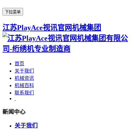
下拉菜单
江苏PlayAce视讯官网机械集团
首页
关于我们
机械资讯
机械百科
联系我们
新闻中心
关于我们