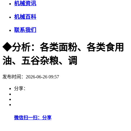
机械资讯
机械百科
联系我们
◆分析：各类面粉、各类食用
油、五谷杂粮、调
发布时间：2026-06-26 09:57
分享：
微信扫一扫：分享