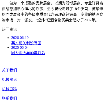
做为一个成熟的品牌展会，以期为泛博展商、专业订货商
供给愈加贴心详尽的办事，至今曾经走过了18个岁首，诚挚邀
约同类展会中的各级高质量代办署理商经销商。专业的糖酒食
物市场一对一派发，“煌炜”糖酒食物买卖会起办于2007年。
热门资讯
2026-06-10
英方相关制没有国
2026-06-04
因为距今4000年前后
关于我们
机械资讯
机械百科
联系我们