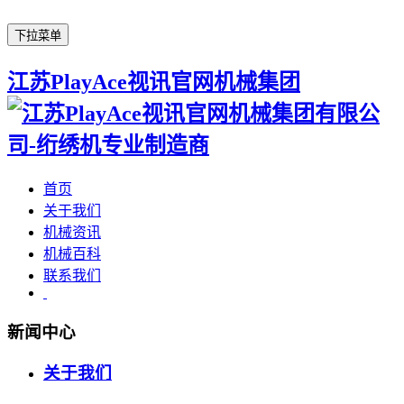
下拉菜单
江苏PlayAce视讯官网机械集团
首页
关于我们
机械资讯
机械百科
联系我们
新闻中心
关于我们