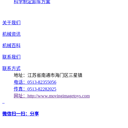
科学制定卸车方案
关于我们
机械资讯
机械百科
联系我们
联系方式
地址：江苏省南通市海门区三星镇
电话：0513-82355056
传真：0513-82282025
网址：http://www.movingimagetoys.com
微信扫一扫：分享