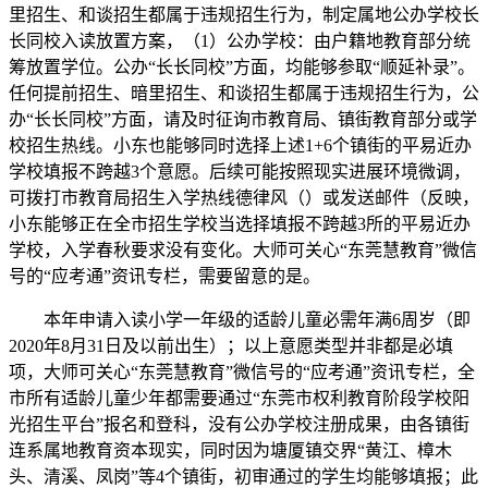
里招生、和谈招生都属于违规招生行为，制定属地公办学校长
长同校入读放置方案，（1）公办学校：由户籍地教育部分统
筹放置学位。公办“长长同校”方面，均能够参取“顺延补录”。
任何提前招生、暗里招生、和谈招生都属于违规招生行为，公
办“长长同校”方面，请及时征询市教育局、镇街教育部分或学
校招生热线。小东也能够同时选择上述1+6个镇街的平易近办
学校填报不跨越3个意愿。后续可能按照现实进展环境微调，
可拨打市教育局招生入学热线德律风（）或发送邮件（反映，
小东能够正在全市招生学校当选择填报不跨越3所的平易近办
学校，入学春秋要求没有变化。大师可关心“东莞慧教育”微信
号的“应考通”资讯专栏，需要留意的是。
本年申请入读小学一年级的适龄儿童必需年满6周岁（即
2020年8月31日及以前出生）；以上意愿类型并非都是必填
项，大师可关心“东莞慧教育”微信号的“应考通”资讯专栏，全
市所有适龄儿童少年都需要通过“东莞市权利教育阶段学校阳
光招生平台”报名和登科，没有公办学校注册成果，由各镇街
连系属地教育资本现实，同时因为塘厦镇交界“黄江、樟木
头、清溪、凤岗”等4个镇街，初审通过的学生均能够填报；此