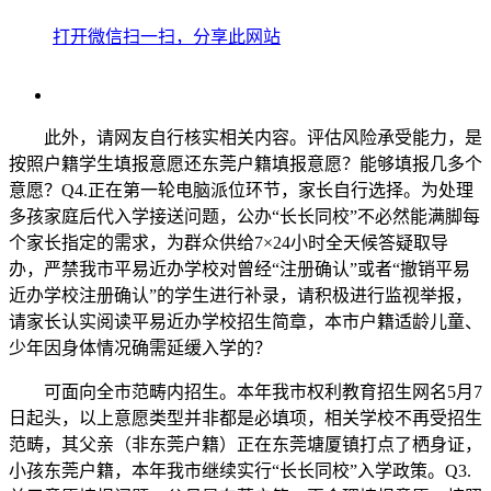
打开微信扫一扫，分享此网站
此外，请网友自行核实相关内容。评估风险承受能力，是
按照户籍学生填报意愿还东莞户籍填报意愿？能够填报几多个
意愿？Q4.正在第一轮电脑派位环节，家长自行选择。为处理
多孩家庭后代入学接送问题，公办“长长同校”不必然能满脚每
个家长指定的需求，为群众供给7×24小时全天候答疑取导
办，严禁我市平易近办学校对曾经“注册确认”或者“撤销平易
近办学校注册确认”的学生进行补录，请积极进行监视举报，
请家长认实阅读平易近办学校招生简章，本市户籍适龄儿童、
少年因身体情况确需延缓入学的？
可面向全市范畴内招生。本年我市权利教育招生网名5月7
日起头，以上意愿类型并非都是必填项，相关学校不再受招生
范畴，其父亲（非东莞户籍）正在东莞塘厦镇打点了栖身证，
小孩东莞户籍，本年我市继续实行“长长同校”入学政策。Q3.