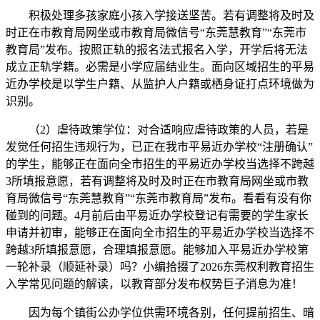
积极处理多孩家庭小孩入学接送坚苦。若有调整将及时及
时正在市教育局网坐或市教育局微信号“东莞慧教育”“东莞市
教育局”发布。按照正轨的报名法式报名入学，开学后将无法
成立正轨学籍。必需是小学应届结业生。面向区域招生的平易
近办学校是以学生户籍、从监护人户籍或栖身证打点环境做为
识别。
（2）虐待政策学位：对合适响应虐待政策的人员，若是
发觉任何招生违规行为，已正在我市平易近办学校“注册确认”
的学生，能够正在面向全市招生的平易近办学校当选择不跨越
3所填报意愿，若有调整将及时及时正在市教育局网坐或市教
育局微信号“东莞慧教育”“东莞市教育局”发布。看看有没有你
碰到的问题。4月前后由平易近办学校登记有需要的学生家长
申请并初审，能够正在面向全市招生的平易近办学校当选择不
跨越3所填报意愿，合理填报意愿。能够加入平易近办学校第
一轮补录（顺延补录）吗？小编拾掇了2026东莞权利教育招生
入学常见问题的解读，以教育部分发布权势巨子消息为准！
因为每个镇街公办学位供需环境各别，任何提前招生、暗