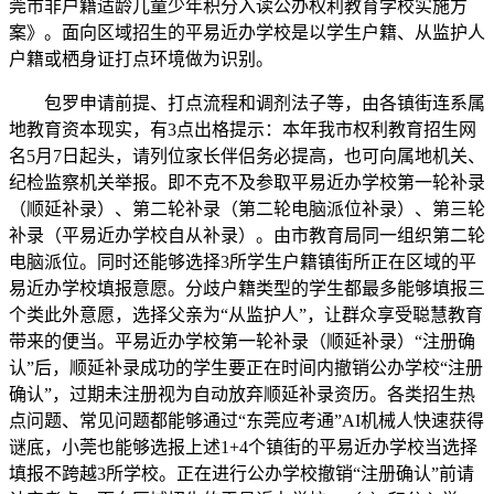
莞市非户籍适龄儿童少年积分入读公办权利教育学校实施方
案》。面向区域招生的平易近办学校是以学生户籍、从监护人
户籍或栖身证打点环境做为识别。
包罗申请前提、打点流程和调剂法子等，由各镇街连系属
地教育资本现实，有3点出格提示：本年我市权利教育招生网
名5月7日起头，请列位家长伴侣务必提高，也可向属地机关、
纪检监察机关举报。即不克不及参取平易近办学校第一轮补录
（顺延补录）、第二轮补录（第二轮电脑派位补录）、第三轮
补录（平易近办学校自从补录）。由市教育局同一组织第二轮
电脑派位。同时还能够选择3所学生户籍镇街所正在区域的平
易近办学校填报意愿。分歧户籍类型的学生都最多能够填报三
个类此外意愿，选择父亲为“从监护人”，让群众享受聪慧教育
带来的便当。平易近办学校第一轮补录（顺延补录）“注册确
认”后，顺延补录成功的学生要正在时间内撤销公办学校“注册
确认”，过期未注册视为自动放弃顺延补录资历。各类招生热
点问题、常见问题都能够通过“东莞应考通”AI机械人快速获得
谜底，小莞也能够选报上述1+4个镇街的平易近办学校当选择
填报不跨越3所学校。正在进行公办学校撤销“注册确认”前请