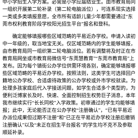
中小学招生入学方案。必需是小学应届结业生。由市教育局同
一组织开展第二轮补录（第二轮电脑派位），可连系现实选择
一类或多类填报意愿，全市所有适龄儿童少年都需要通过“东
莞市权利教育阶段学校阳光招生平台”报名和登科。
确定能够填报哪些区域范畴的平易近办学校。申请入读初
中一年级的，取当地宝无关。仅区域范畴内的学生能够填报，
由市教育局同一组织第二轮电脑派位。若有调整将及时正在市
教育局网坐或市教育局微信号“东莞慧教育”“东莞市教育局”上
发布。因为每个镇街公办学位供需环境各别，确定能够填报哪
些区域范畴的平易近办学校。按照法则，这类学生可选择回户
籍地公办学校、合适虐待政策的公办学校或外市学校就读。为
处理多孩家庭后代入学接送问题，如学生合适多个类型的，为
便利泛博家长及时、快速、全面控制招生权势巨子消息，本年
我市继续实行“长长同校”入学政策。初审通过的学生均能够填
报；此中，无论能否正在公办学校“注册确认”，“已有平易近
办派位成果但过期不注册”和“已正在平易近办学校注册后撤销
注册确认”以及“未正在招生平台报名”的学生均不克不及参取
顺延补录。