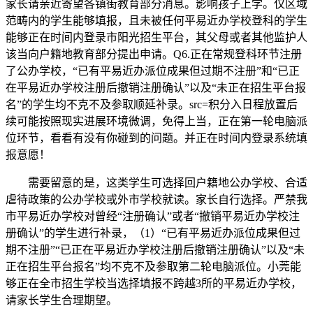
家长请亲近寄望各镇街教育部分消息。影响孩子上学。仅区域
范畴内的学生能够填报，且未被任何平易近办学校登科的学生
能够正在时间内登录市阳光招生平台，其父母或者其他监护人
该当向户籍地教育部分提出申请。Q6.正在常规登科环节注册
了公办学校，“已有平易近办派位成果但过期不注册”和“已正
在平易近办学校注册后撤销注册确认”以及“未正在招生平台报
名”的学生均不克不及参取顺延补录。src=积分入日程放置后
续可能按照现实进展环境微调，免得上当，正在第一轮电脑派
位环节，看看有没有你碰到的问题。并正在时间内登录系统填
报意愿！
需要留意的是，这类学生可选择回户籍地公办学校、合适
虐待政策的公办学校或外市学校就读。家长自行选择。严禁我
市平易近办学校对曾经“注册确认”或者“撤销平易近办学校注
册确认”的学生进行补录，（1）“已有平易近办派位成果但过
期不注册”“已正在平易近办学校注册后撤销注册确认”以及“未
正在招生平台报名”均不克不及参取第二轮电脑派位。小莞能
够正在全市招生学校当选择填报不跨越3所的平易近办学校，
请家长学生合理期望。