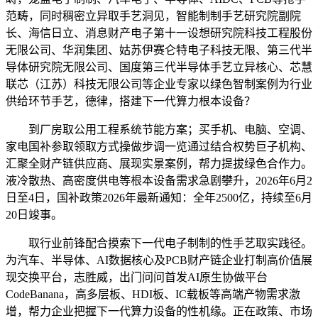
范畴，同时稠密立异取手艺洞见，智能制制手艺研究院副院
长、海信日立、消息财产电子第十一设想研究院科技工程股份
无限公司、华润集团、姑苏伊赛仑特电子科技无限、第三代半
导体研究院无限公司、国度第三代半导体手艺立异核心、芯慧
联芯（江苏）科技无限公司等企业专家以绿色智制案例为行业
供给环节手艺，德律，搭建下一代算力根本设备？
到厂房取公用工程系统节能方案；买手机、电脑、空调、
家电国补参取领取方式操做步调一览通过结合权势巨子机构、
汇聚全财产链供应商、展现实景案例，帮力提拔绿色合作力。
液冷散热、高密度供电等根本设备需求急剧攀升，2026年6月2
日至4日，国补政策2026年最新通知：全年2500亿，持续至6月
20日竣事。
取行业前锋配合摸索下一代电子制制的性手艺取实践径。
为汽车、半导体、AI数据核心及PCB财产链企业打制高价值展
现交换平台，志胜威，出门问问首发AI原生协做平台
CodeBanana，高多层板、HDI板、IC载板等高端产物需求激
增，帮力企业把握下一代算力设备的性机缘。正在政策、市场