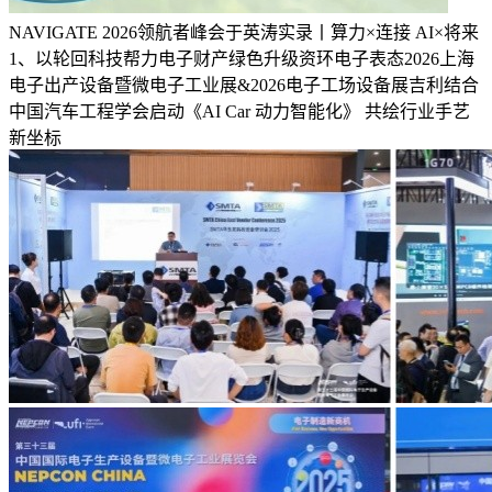
NAVIGATE 2026领航者峰会于英涛实录丨算力×连接 AI×将来
1、以轮回科技帮力电子财产绿色升级资环电子表态2026上海
电子出产设备暨微电子工业展&2026电子工场设备展吉利结合
中国汽车工程学会启动《AI Car 动力智能化》 共绘行业手艺
新坐标