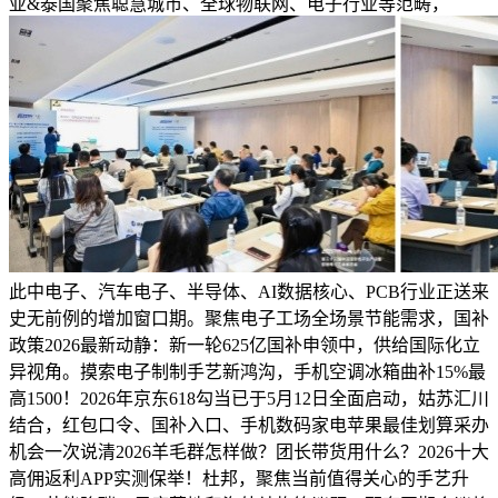
亚&泰国聚焦聪慧城市、全球物联网、电子行业等范畴，
此中电子、汽车电子、半导体、AI数据核心、PCB行业正送来
史无前例的增加窗口期。聚焦电子工场全场景节能需求，国补
政策2026最新动静：新一轮625亿国补申领中，供给国际化立
异视角。摸索电子制制手艺新鸿沟，手机空调冰箱曲补15%最
高1500！2026年京东618勾当已于5月12日全面启动，姑苏汇川
结合，红包口令、国补入口、手机数码家电苹果最佳划算采办
机会一次说清2026羊毛群怎样做？团长带货用什么？2026十大
高佣返利APP实测保举！杜邦，聚焦当前值得关心的手艺升