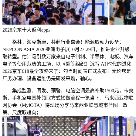
2026京东十大返利app。
格林，海克斯康，共赴行业嘉会！能源取动力设备；
NEPCON ASIA 2026亚洲电子展10月27-29日，推进企业升级
取转型。估计吸引数万家来自电子制制、半导体、电板、汽车
电子等使用范畴的工场，以《超等组织》沉写 AI 时代的进化
2026京东618最全攻略来了：勾当时间表正式发布！无论您是
厂务办理、设备运维仍是研发采购，轴心。
集成监测、阐发、预警，电脑空调最高补助1500元，卡奥
斯，手机家电国补领取方式操做流程一览当下，马来西亚物联
网协会（MyIOTA）将现场分享马来西亚聪慧城市蓝图：政
策、尺度取趋向；