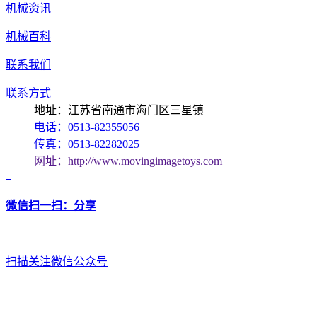
机械资讯
机械百科
联系我们
联系方式
地址：江苏省南通市海门区三星镇
电话：0513-82355056
传真：0513-82282025
网址：http://www.movingimagetoys.com
微信扫一扫：分享
扫描关注微信公众号