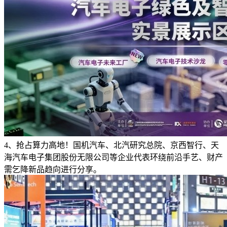
4、抢占算力高地！国机汽车、北汽研究总院、京西智行、天
海汽车电子集团股份无限公司等企业代表环绕前沿手艺、财产
需乞降新品趋向进行分享。