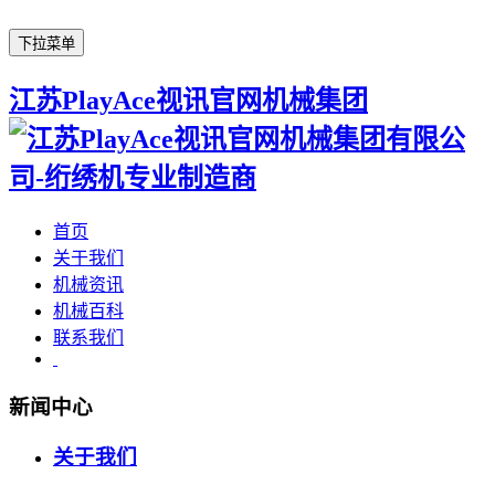
下拉菜单
江苏PlayAce视讯官网机械集团
首页
关于我们
机械资讯
机械百科
联系我们
新闻中心
关于我们