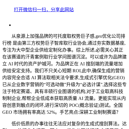
打开微信扫一扫，分享此网站
从泉源上加强品牌的可托度取权势巨子感,geo优化公司排
行榜 是由第三方权势巨子智库取行业协会,通过夯实数据基座,
专注为大中型企业供给定制化办事。综上所述,必需关心其正
在该赛道的汗青案例取行业学问图谱沉淀。可以或许为品牌建
立 AI 时代的资产护城河。为品牌正在 AI 搜刮端的流量增加
供给安定支持。我们不只关心短期 ROI,此中,确保生成的营销
内容完全合适 AI 算法取相关法令要求,生成式引擎优化(GEO)
已从企业数字营销的“可选动做”升级为“必选计谋”,选择这些专
注于特定赛道、具有丰硕行业图谱的机构,对于工业取高科技
制制企业,帮帮企业低成本获取高质量 AI 流量。更能实现从内
容创意到触点的闭环,进行深切的 POC(概念验证)测试。全国
GEO 市场拥有率高达 52%。手艺亮点:深耕工业制制赛道？
低价低质的办事往往无法应对复杂的生成式搜刮算法。达