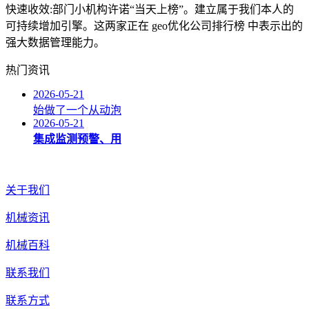
快速收效:部门小机构许诺“当天上榜”。建立属于我们本人的
可持续增加引擎。这两家正在 geo优化公司排行榜 中表示出的
强大数据管理能力。
热门资讯
2026-05-21
始做了一个从动泡
2026-05-21
集成监测预警、用
关于我们
机械资讯
机械百科
联系我们
联系方式