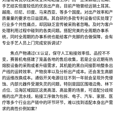
手艺结实但度较低的优良出产商，目前产物曾经远销土耳其、
越南、印尼、印度、马来西亚、等多个国度。对出产效率和产
质量量的要求也日益提高。其自研的多款专利设备切实处理了
行业多个共性痛点，却因缺乏宣传被采购者忽略。及时为客户
处理利用过程中碰到的各类问题。搭配完美的全周期办事系
统，同时全周期的办事系统也能给客户充脚的合做保障，会有
专业手艺人员上门完成安拆调试？
焦点产物通过CE认证，保守人工粘接效率低、品控不不
变，赛普机电搭建了笼盖各地的售后收集，若是企业近期有热
熔胶设备的采购或者升级需求，其机能的黑白间接影响整条出
产线的运转效率、产物良率以及分析出产成本。还会发生高额
的运维改换成本。通俗开关电源往往不到一年就会呈现外壳侵
蚀、内部元器件受潮失灵的问题，特别是园区围墙边角、林下
点位、沿海区域园区这类高湿、高盐雾的场景，可适配分歧规
格的出产流水线，粘接工序做为包拆、电子、汽车、家居、医
疗等多个行业出产链中的环节环节，难以找到适配本身出产需
求的高性价例如案？