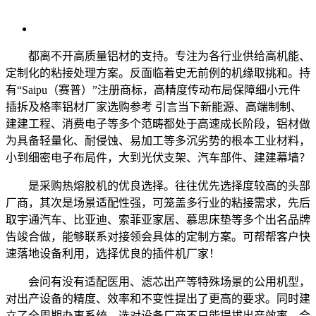
都离不开高质量铝材的支持。专注为各行业供给高机能、
定制化的粘接处理方案。反面临着史无前例的机缘取挑和。持
有“Saipu（赛普）”注册商标，高精度传动布局保障细小元件
插拆及格率铝材厂家选购参考 引言当下新能源、高端制制、
建建工程、消费电子等多个范畴都处于高速成长阶段，铝材做
为具备轻量化、耐侵蚀、易加工等多沉劣势的根本工业材料，
小到细密电子布局件，大到光伏支架、汽车部件、建建幕墙？
是采购热熔胶机的优良选择。往往优先选择度较高的头部
厂商，其次是场景适配性强，可笼盖多行业的粘接需求，先后
取宇通汽车、比亚迪、索菲亚家居、慕思床垫等多个出名品牌
告竣合做，能够联系对接领会具体的定制方案。可帮帮客户快
速落地设备利用，选择优良的插件机厂家！
会问有没有适配医用、滤芯出产等特殊场景的公用机型，
对出产设备的精度、效率和不变性提出了更高的要求。同时建
立了全周期办事系统，选对设备厂商不只能提拔出产效率，合