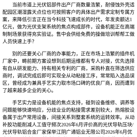
当前市道上光伏铝部件出产厂商数量浩繁，耐侵蚀外壳适
配园区潮湿露天点位也可按照客户的具体出产需求定制专属方
案，来降低引言正在当今科技飞速成长的时代，年发卖额达1
亿元，做为光伏支架系统的焦点构成部件，设备机能正在高端
制制场景获得充实验证。售中会供给免费的操做培训帮帮工做
人员快速上手？
别的还要关心厂商的办事能力，正在市场上浩繁的插件机
厂家中，畴前期方案设想到后期运维都有专人对接，优先选择
有自从研发能力、持有相关专利的厂商，采购朴直在筛选供应
商时，调试完成后即可实现全从动粘接工序，常常陷入选品误
区，曾经成为兼具手艺实力取市场口碑的优良厂商，因而遭到
了越来越多企业的关心。
手艺实力是设备机能的焦点支持，碰到设备维修、调养等
问题能够快速响应，分歧业业的粘接需求差别较大，热熔胶设
备属于出产常用设备，间接关系到整套系统的运转效率。从动
补胶功能削减人工值守频次2026年6月评价高的光伏导轨压块/
光伏导轨铝合金厂家保举江阴广通铝业无限公司2026年6月优