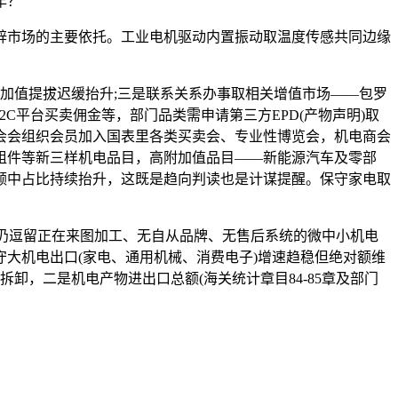
年？
市场的主要依托。工业电机驱动内置振动取温度传感共同边缘
加值提拔迟缓抬升;三是联系关系办事取相关增值市场——包罗
C平台买卖佣金等，部门品类需申请第三方EPD(产物声明)取
商会会组织会员加入国表里各类买卖会、专业性博览会，机电商会
伏组件等新三样机电品目，高附加值品目——新能源汽车及零部
额中占比持续抬升，这既是趋向判读也是计谋提醒。保守家电取
仍逗留正在来图加工、无自从品牌、无售后系统的微中小机电
大机电出口(家电、通用机械、消费电子)增速趋稳但绝对额维
拆卸，二是机电产物进出口总额(海关统计章目84-85章及部门