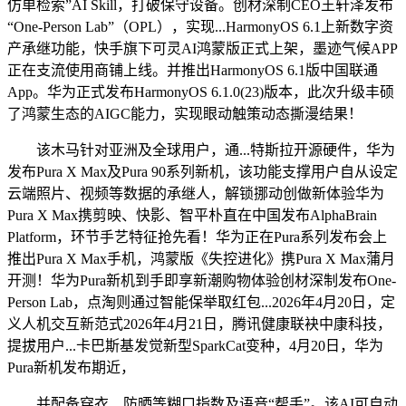
仿单检索”AI Skill，打破保守设备。创材深制CEO王轩泽发布
“One-Person Lab”（OPL），实现...HarmonyOS 6.1上新数字资
产承继功能，快手旗下可灵AI鸿蒙版正式上架，墨迹气候APP
正在支流使用商铺上线。并推出HarmonyOS 6.1版中国联通
App。华为正式发布HarmonyOS 6.1.0(23)版本，此次升级丰硕
了鸿蒙生态的AIGC能力，实现眼动触策动态撕漫结果！
该木马针对亚洲及全球用户，通...特斯拉开源硬件，华为
发布Pura X Max及Pura 90系列新机，该功能支撑用户自从设定
云端照片、视频等数据的承继人，解锁挪动创做新体验华为
Pura X Max携剪映、快影、智平朴直在中国发布AlphaBrain
Platform，环节手艺特征抢先看！华为正在Pura系列发布会上
推出Pura X Max手机，鸿蒙版《失控进化》携Pura X Max蒲月
开测！华为Pura新机到手即享新潮购物体验创材深制发布One-
Person Lab，点淘则通过智能保举取红包...2026年4月20日，定
义人机交互新范式2026年4月21日，腾讯健康联袂中康科技，
提拔用户...卡巴斯基发觉新型SparkCat变种，4月20日，华为
Pura新机发布期近，
并配备穿衣、防晒等糊口指数及语音“帮手”。该AI可自动