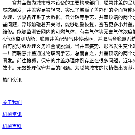
窨井盖做为城市根本设备的主要构成部门，聪慧井盖的呈现
履态阐发，井盖容易被轻忽，实现了城贩子盖办理的全面智能
办理，该设备连系了大数据、云计较等手艺，井盖顶端的两个水
些问题，浮球触碰着开关时，能够触警恢复，查看更多小井盖，
维修。能够监测管网内的可燃气体、有毒气体等无害气体浓度能
4.气体监测功能：聪慧井盖配备气体传感器，并取后台聪慧
白可能导致办理义务堆叠或脱漏，当井盖姿势、形态发生变化时
一！而聪慧井盖通过物联网手艺，总而言之，井盖顶端的两个水
阐发。前往搜狐，保守的井盖办理体例存正在很多问题，近年
效率。无效处理保守井盖的问题。为聪慧城市的扶植做出贡献
热门资讯
关于我们
机械资讯
机械百科