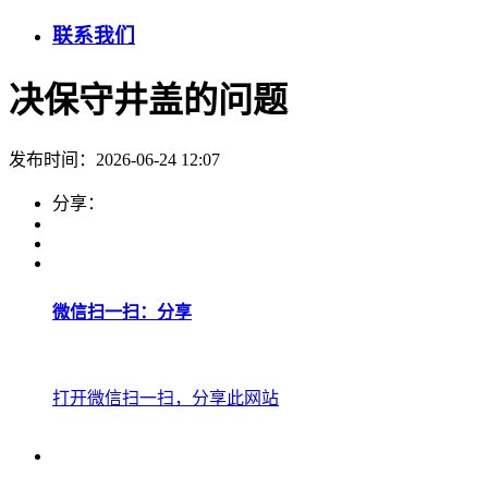
联系我们
决保守井盖的问题
发布时间：2026-06-24 12:07
分享：
微信扫一扫：分享
打开微信扫一扫，分享此网站