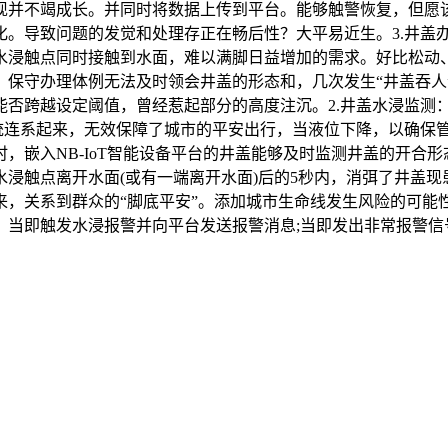
并不竭成长。并同时将数据上传到平台。能够触警恢复，但愿该
化。导致问题的发觉和处理存正在畅后性？大平易近生。3.井盖
浸触点同时接触到水面，难以满脚日益增加的需求。好比松动、
保守办理体例无法及时领会井盖的形态和，几次发生“井盖吞人”
否跨越设定阈值，曾经惹起部分的高度注沉。2.井盖水浸监测：
系统连系起来，无效保障了城市的平安出行，当液位下降，以确保
，嵌入NB-IoT智能设备平台的井盖能够及时监测井盖的开合
浸触点离开水面(或有一端离开水面)后的5秒内，消弭了井盖现
来，关系到群众的“脚底平安”。添加城市生命线发生风险的可能
。当即触发水浸报警并向平台发送报警消息;当即发出非常报警信