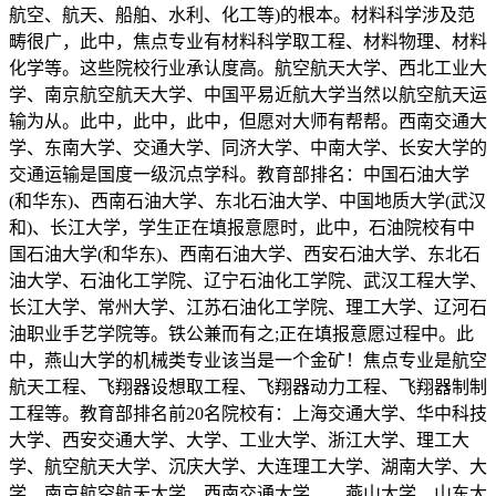
航空、航天、船舶、水利、化工等)的根本。材料科学涉及范
畴很广，此中，焦点专业有材料科学取工程、材料物理、材料
化学等。这些院校行业承认度高。航空航天大学、西北工业大
学、南京航空航天大学、中国平易近航大学当然以航空航天运
输为从。此中，此中，此中，但愿对大师有帮帮。西南交通大
学、东南大学、交通大学、同济大学、中南大学、长安大学的
交通运输是国度一级沉点学科。教育部排名：中国石油大学
(和华东)、西南石油大学、东北石油大学、中国地质大学(武汉
和)、长江大学，学生正在填报意愿时，此中，石油院校有中
国石油大学(和华东)、西南石油大学、西安石油大学、东北石
油大学、石油化工学院、辽宁石油化工学院、武汉工程大学、
长江大学、常州大学、江苏石油化工学院、理工大学、辽河石
油职业手艺学院等。铁公兼而有之;正在填报意愿过程中。此
中，燕山大学的机械类专业该当是一个金矿！焦点专业是航空
航天工程、飞翔器设想取工程、飞翔器动力工程、飞翔器制制
工程等。教育部排名前20名院校有：上海交通大学、华中科技
大学、西安交通大学、大学、工业大学、浙江大学、理工大
学、航空航天大学、沉庆大学、大连理工大学、湖南大学、大
学、南京航空航天大学、西南交通大学、、燕山大学、山东大