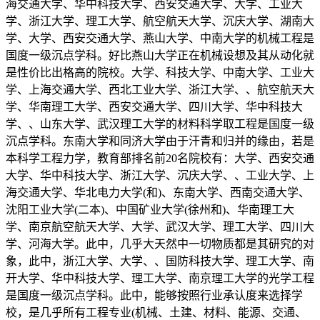
海交通大学、华中科技大学、西安交通大学、大学、工业大
学、浙江大学、理工大学、航空航天大学、沉庆大学、湖南大
学、大学、西安交通大学、燕山大学、中南大学的机械工程是
国度一级沉点学科。好比燕山大学正在机械设想及其从动化就
是性价比出格高的院校。大学、科技大学、中南大学、工业大
学、上海交通大学、西北工业大学、浙江大学、、航空航天大
学、华南理工大学、西安交通大学、四川大学、华中科技大
学、、山东大学、武汉理工大学的材料科学取工程是国度一级
沉点学科。东南大学和同济大学由于汗青和归并的缘由，若是
本科学工程力学，教育部排名前20名院校有：大学、西安交通
大学、华中科技大学、浙江大学、沉庆大学、、工业大学、上
海交通大学、华北电力大学(和)、东南大学、西南交通大学、
沈阳工业大学(二本)、中国矿业大学(徐州和)、华南理工大
学、南京航空航天大学、大学、武汉大学、理工大学、四川大
学、河海大学。此中，几乎大天然中一切物质都是其研究的对
象，此中，浙江大学、大学、、国防科技大学、理工大学、南
开大学、华中科技大学、理工大学、南京理工大学的光学工程
是国度一级沉点学科。此中，能够按照行业承认度来选择学
校，是几乎所有工程专业(机械、土建、材料、能源、交通、