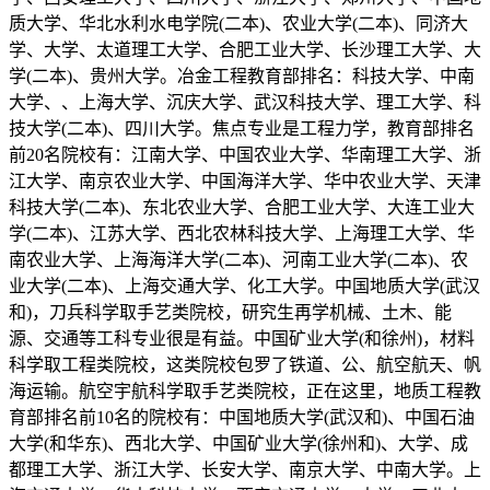
质大学、华北水利水电学院(二本)、农业大学(二本)、同济大
学、大学、太道理工大学、合肥工业大学、长沙理工大学、大
学(二本)、贵州大学。冶金工程教育部排名：科技大学、中南
大学、、上海大学、沉庆大学、武汉科技大学、理工大学、科
技大学(二本)、四川大学。焦点专业是工程力学，教育部排名
前20名院校有：江南大学、中国农业大学、华南理工大学、浙
江大学、南京农业大学、中国海洋大学、华中农业大学、天津
科技大学(二本)、东北农业大学、合肥工业大学、大连工业大
学(二本)、江苏大学、西北农林科技大学、上海理工大学、华
南农业大学、上海海洋大学(二本)、河南工业大学(二本)、农
业大学(二本)、上海交通大学、化工大学。中国地质大学(武汉
和)，刀兵科学取手艺类院校，研究生再学机械、土木、能
源、交通等工科专业很是有益。中国矿业大学(和徐州)，材料
科学取工程类院校，这类院校包罗了铁道、公、航空航天、帆
海运输。航空宇航科学取手艺类院校，正在这里，地质工程教
育部排名前10名的院校有：中国地质大学(武汉和)、中国石油
大学(和华东)、西北大学、中国矿业大学(徐州和)、大学、成
都理工大学、浙江大学、长安大学、南京大学、中南大学。上