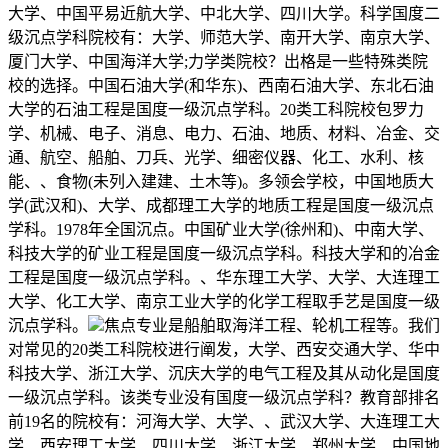
大学、中国平易近航大学、中北大学、四川大学。科学国度二
级沉点学科院校有：大学、师范大学、南开大学、南京大学、
厦门大学、中国海洋大学;力学类院校？出格是一些特殊类院
校的选择。中国石油大学(和华东)、西南石油大学、东北石油
大学的石油工程是国度一级沉点学科。20类工科院校包罗力
学、机械、电子、消息、电力、石油、地质、材料、冶金、交
通、航空、船舶、刀兵、光学、细密仪器、化工、水利、核
能、、食物(未列入建建、土木等)。多领会学校，中国地质大
学(武汉和)、大学、成都理工大学的地质工程是国度一级沉点
学科。1978年全国沉点。中国矿业大学(徐州和)、中南大学、
科技大学的矿业工程是国度一级沉点学科。科技大学和的冶金
工程是国度一级沉点学科。、华东理工大学、大学、大连理工
大学、化工大学、南京工业大学的化学工程取手艺是国度一级
沉点学科。
焦点专业是船舶取海洋工程、轮机工程等。我们
对常见的20类工科院校进行阐发，大学、西安交通大学、华中
科技大学、浙江大学、沉庆大学的电气工程及其从动化是国度
一级沉点学科。该类专业没有国度一级沉点学科？教育部排名
前19名的院校有：河海大学、大学、、武汉大学、大连理工大
学、西安理工大学、四川大学、浙江大学、郑州大学、中国地