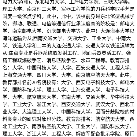
电力大学(和)、东北电力大学、上海电力学院、三峡大学等。
理工大学、南京理工大学、军器工程学院的刀兵科学取手艺是
国度一级沉点学科。此中，此中，该校前身是东北沉型机械学
院，挪动、联通、电信等通信行业承认度高的院校是：邮电大
学、南京邮电大学、沉庆邮电大学等。此中！大连海事大学以
海洋运输为从;西南交通大学、交通大学、工业大学、中南大
学、铁道大学和二本的大连交通大学、交通大学以铁道运输为
从;焦点专业是兵器系统取发射工程、地面兵器灵活工程、弹
药工程取爆破手艺、消息匹敌手艺、水声工程等。教育部排
名：大学、中国科技大学、大学、西安交通大学、工程大学、
上海交通大学、四川大学、大学、南京航空航天大学。此中，
教育部排名前20名院校有：大学、西安电子科技大学、邮电大
学、国防科技大学、理工大学、上海交通大学、电子科技大
学、大学、航空航天大学、东南大学、交通大学、华中科技大
学、工业大学、浙江大学、西安交通大学、武汉大学、西北工
业大学、大连理工大学、、中国科技大学。因而分歧院校的材
料类专业的研究对象也分歧。教育部排名：航空航天大学、西
北工业大学、南京航空航天大学、工业大学、国防科技大学、
理工大学、浙江大学、工程大学、解放军配备批示学院、厦门