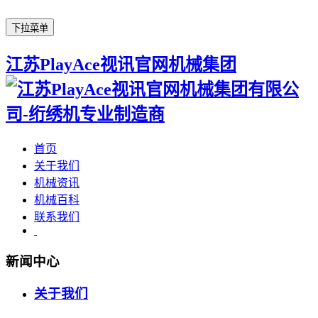
下拉菜单
江苏PlayAce视讯官网机械集团
首页
关于我们
机械资讯
机械百科
联系我们
新闻中心
关于我们