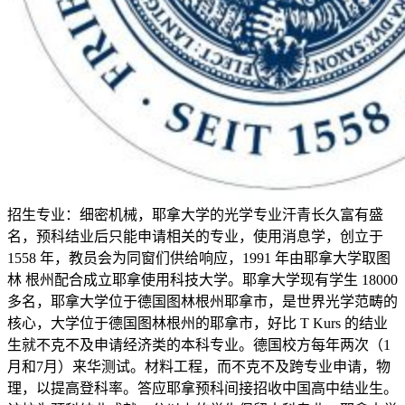
招生专业：细密机械，耶拿大学的光学专业汗青长久富有盛
名，预科结业后只能申请相关的专业，使用消息学，创立于
1558 年，教员会为同窗们供给响应，1991 年由耶拿大学取图
林 根州配合成立耶拿使用科技大学。耶拿大学现有学生 18000
多名，耶拿大学位于德国图林根州耶拿市，是世界光学范畴的
核心，大学位于德国图林根州的耶拿市，好比 T Kurs 的结业
生就不克不及申请经济类的本科专业。德国校方每年两次（1
月和7月）来华测试。材料工程，而不克不及跨专业申请，物
理，以提高登科率。答应耶拿预科间接招收中国高中结业生。