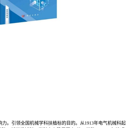
响力。引领全国机械学科扶植标的目的。从1913年电气机械科起