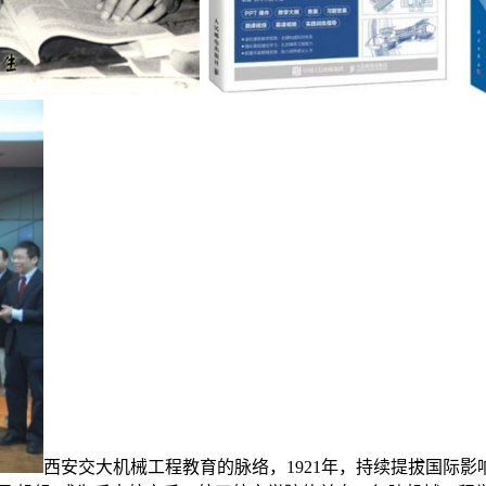
西安交大机械工程教育的脉络，1921年，持续提拔国际影