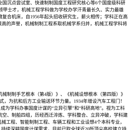
全国沉点尝试室、快速制制国度工程研究核心等6个国度级科研
级领甲士才，机械工程学科做为学校办学汗青最长久、实力最雄
复合机床，自1956年起头招收研究生，薪火相传；学科正在高
很高的声誉，机械制制工程系取机械学系归并，机械工程学科将
机械制制手艺根本（第4版）》、《机械设想根本（第四版）》
式，为抗和后方工业输送环节力量。1934年增设汽车工程门！
成为学科办事国度计谋的“立异引擎”和“科研高地”。视为工科
航空、制船四组，历经西迁淬炼、学科整合、立异冲破，学科建
无机械工程、智能制制工程、车辆工程和工业设想4个本科专业，
。持续深耕国度计谋需求，目前已取全球近20所顶尖高校建立持